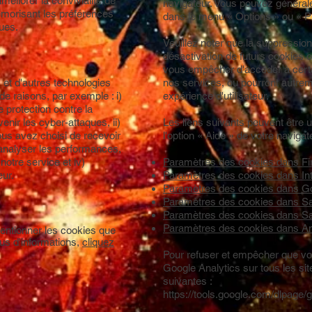
méliorer la convivialité de
navigateur. Vous pouvez généra
émorisant les préférences
dans le menu « Options » ou « Pr
ques.
Veuillez noter que la suppressio
désactivation de futurs cookies o
vous empêcher d'accéder à certa
 et d'autres technologies
nos services, ou pourront autrem
de raisons, par exemple : i)
expérience d'utilisateur.
 protection contre la
évenir les cyber-attaques, ii)
Les liens suivants peuvent être u
ous avez choisi de recevoir
l'option « Aide » de votre navigat
et analyser les performances,
 notre service et iv)
Paramètres des cookies dans Fi
eur.
Paramètres des cookies dans Int
Paramètres des cookies dans 
Paramètres des cookies dans Sa
Paramètres des cookies dans Saf
Paramètres des cookies dans An
entionner les cookies que
plus d'informations,
cliquez
Pour refuser et empêcher que vos
Google Analytics sur tous les sit
suivantes :
https://tools.google.com/dlpage/