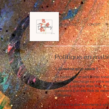
ACCUEIL
CONCEPT
Politique en mati
1. Qu'est-ce qu'un cookie ?
Un cookie est un petit fichier const
chiffres, et téléchargé sur votre o
accédez à certains sites Web. En 
permettent à un site Web de reconn
l’utilisateur.
La chose la plus importante à savo