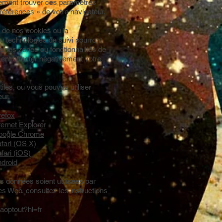
lement trouver ces paramètres
éférences » de votre navigateur.
n de nos cookies ou la
u technologies de suivi pourront
ines zones ou fonctionnalités de
ent affecter négativement votre
tiles, ou vous pouvez utiliser
eur.
refox
ernet Explorer
Google Chrome
fari (OS X)
ari (iOS)
droid
 données soient utilisées par
es Web, consultez les instructions
gaoptout?hl=fr