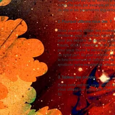
nous plaçons est qu'ils servent à a
notre site web, par exemple en m
du site et les paramètres linguisti
2. Pourquoi utilisons-nous des ?
Nous pouvons utiliser des cookies
similaires pour un certain nombre 
pour des besoins de sécurité ou de
fraude, et afin d'identifier et de pr
pour vous fournir le service que v
de notre part, iii) pour contrôler 
le fonctionnement et l'efficacité de
améliorer votre expérience utilisat
3. Tableau des cookies :
Dans cette section, vous devez m
vous utilisez sur votre site. Pour 
ici
.