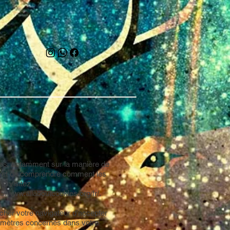
ies, notamment sur la manière de
is et de comprendre comment les
r, visitez
s://www.allaboutcookies.org/fr/.
cher votre navigateur d'accepter
ramètres concernés dans votre