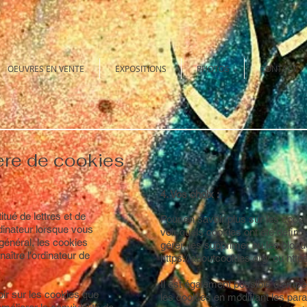
OEUVRES EN VENTE
EXPOSITIONS
PHOTOS
CONTACT
ère de cookies
4. Vos choix :
itué de lettres et de
Pour en savoir plus sur les cook
rdinateur lorsque vous
voir quels cookies ont été défin
général, les cookies
gérer, les supprimer ou les bloque
aître l'ordinateur de
https://aboutcookies.org/
ou
http
Il est également possible d'empê
ir sur les cookies que
les cookies en modifiant les pa